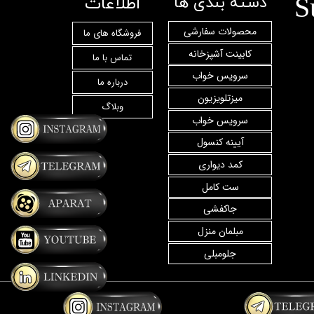
S
اطلاعات
دسته بندی ها
محصولات سفارشی
فروشگاه های ما
کابینت آشپزخانه
تماس با ما
سرویس خواب
درباره ما
میزتلویزیون
وبلاگ
سرویس خواب
آیینه کنسول
کمد دیواری
ست کامل
جاکفشی
مبلمان منزل
جلومبلی