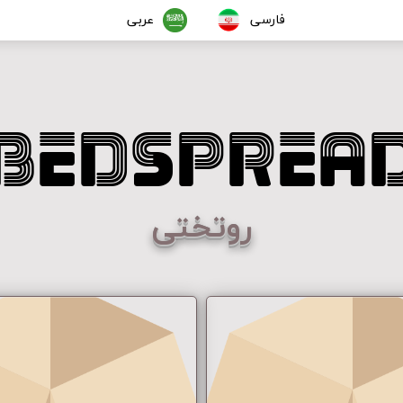
فارسی
عربی
bedsprea
روتختی