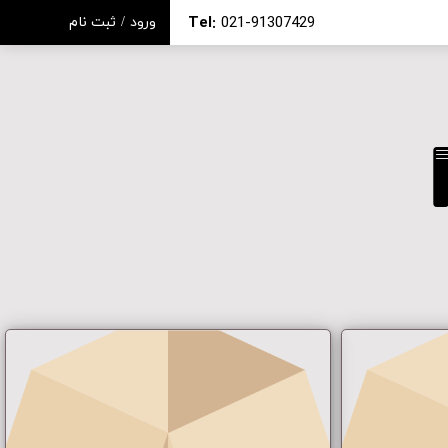
Tel:
021-91307429
ورود
/
ثبت نام
حساب کاربری من
تغییر گذر واژه
سفارشات
خروج از حساب کاربری