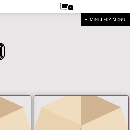
۰
MINELMIZ MENU
d