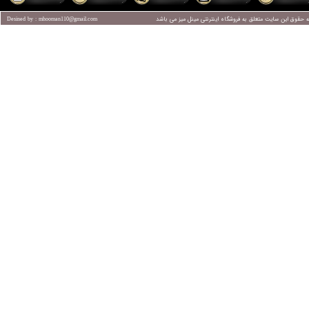
ه حقوق این سایت متعلق به فروشگاه اینترنتی
مینل میز
می باشد
Desined by : mhooman110@gmail.com