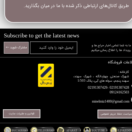
طریق کانال‏‌های ارتباطی ذکر شده با ما در میان بگذارید.​​​​​​​
Subscribe to get the latest news
​​​​​​​ما به شما تمامی اخبار حراج ها و
مشترک شوید -->
رویداد ها را اطلاع رسانی میکنیم.​​​​​​​
لاعات فروشگاه
کارخانه :
شهرک صنعتی چهاردانگه ، شهرک سهند،
سهند پنجم، سوله های آبی، پلاک 1/503
02191307428 -02191307429
09124162503​​​​​​​​​​​​​​​​​​​​​
minelmiz1400@gmail.com
قوانین و مقررات سایت
سیاست حفظ حریم خصوصی