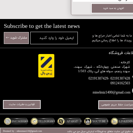
افزودن به سبد خرید
Subscribe to get the latest news
​​​​​​​ما به شما تمامی اخبار حراج ها و
مشترک شوید -->
رویداد ها را اطلاع رسانی میکنیم.​​​​​​​
لاعات فروشگاه
کارخانه :
شهرک صنعتی چهاردانگه ، شهرک سهند،
سهند پنجم، سوله های آبی، پلاک 1/503
02191307428 -02191307429
09124162503​​​​​​​​​​​​​​​​​​​​​
minelmiz1400@gmail.com
قوانین و مقررات سایت
سیاست حفظ حریم خصوصی
ه حقوق این سایت متعلق به فروشگاه اینترنتی
مینل میز
می باشد
Desined by : mhooman110@gmail.com