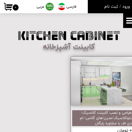
ورود
/
ثبت نام
فارسی
عربی
۰
حساب کاربری من
تغییر گذر واژه
Kitchen cabinet
سفارشات
کابینت آشپزخانه
خروج از حساب کاربری
طراحی و نصب کابینت کلاسیک/
نئوکلاسیک/مدرن/های گلاس/ ام
دی اف با مشاوره رایگان
۰ تومان