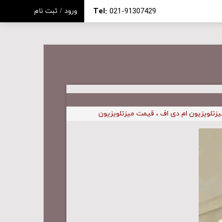
Tel:
021-91307429
ورود
/
ثبت نام
حساب کاربری من
تغییر گذر واژه
سفارشات
خروج از حساب کاربری
یزتلویزیون ام دی اف
،
قیمت میزتلویزیون