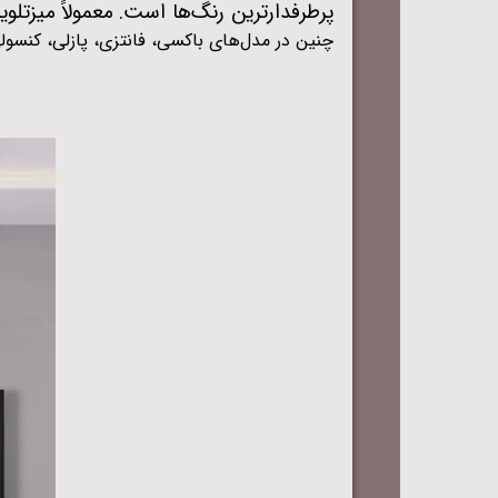
پرطرفدارترین رنگ‌ها است. معمولاً میزت
چنین در مدل‌های باکسی، فانتزی، پازلی، کنسولی،