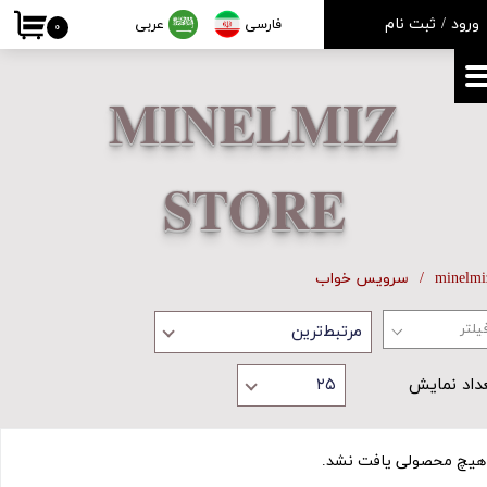
ورود
/
ثبت نام
فارسی
عربی
۰
حساب کاربری من
تغییر گذر واژه
MINELMIZ
سفارشات
STORE
خروج از حساب کاربری
minelmi
سرویس خواب
مرتبط‌ترین
داد نمایش
۲۵
هیچ محصولی یافت نشد.