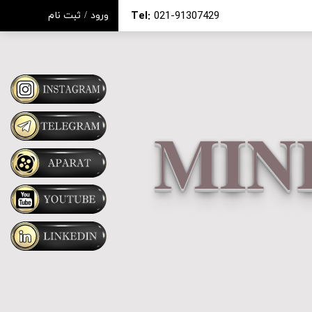
Tel:
021-91307429
ورود
/
ثبت نام
حساب کاربری من
تغییر گذر واژه
سفارشات
خروج از حساب کاربری
MIN