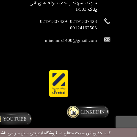
سهند، سهند پنجم، سوله های آبی،
پلاک 1/503
02191307428 -02191307429
09124162503​​​​​​​​​​​​​​​​​​​​​
minelmiz1400@gmail.com
کلیه حقوق این سایت متعلق به فروشگاه اینترنتی
مینل میز
می باشد