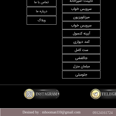
کابینت آشپزخانه
تماس با ما
سرویس خواب
درباره ما
میزتلویزیون
وبلاگ
سرویس خواب
آیینه کنسول
کمد دیواری
ست کامل
جاکفشی
مبلمان منزل
جلومبلی
Desined by : mhooman110@gmail.com
09124161724