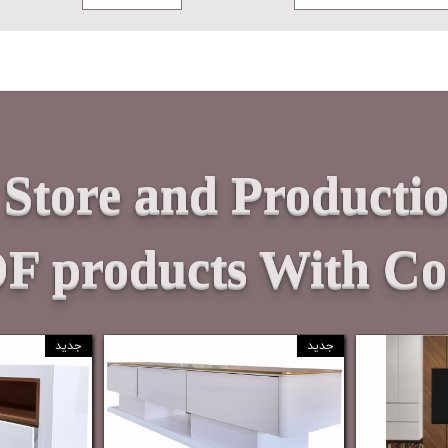
Store and Productio
F products With Com
جدید
جدید