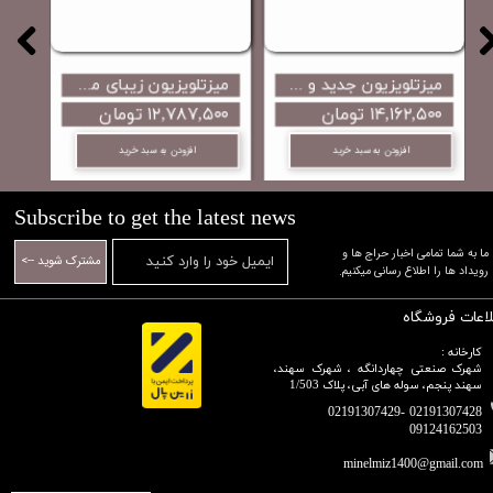
میز تلویزیون تمام های گلاس طرح شومینه ای کار جدید و زیبای مینل میز...
میزتلویزیون جدید و لاکچری مدل پانیذ با قیمت رقابتی تولید مینل میز
۱۱,۵۵۳ تومان
۱۴,۱۶۲,۵۰۰ تومان
۱۲,۷۸۷,۵۰۰ تومان
افزودن به سبد خرید
افزودن به سبد خرید
افزودن به سب
Subscribe to get the latest news
​​​​​​​ما به شما تمامی اخبار حراج ها و
مشترک شوید -->
رویداد ها را اطلاع رسانی میکنیم.​​​​​​​
لاعات فروشگاه
کارخانه :
شهرک صنعتی چهاردانگه ، شهرک سهند،
سهند پنجم، سوله های آبی، پلاک 1/503
02191307428 -02191307429
09124162503​​​​​​​​​​​​​​​​​​​​​
minelmiz1400@gmail.com