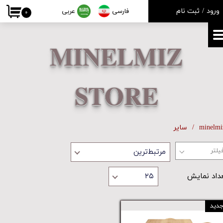
ورود
/
ثبت نام
فارسی
عربی
۰
حساب کاربری من
تغییر گذر واژه
MINELMIZ
سفارشات
STORE
خروج از حساب کاربری
minelmi
سایر
مرتبط‌ترین
داد نمایش
۲۵
دید