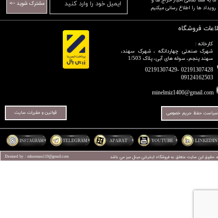
​​​​​​​ما به شما تمامی اخبار حراج ها و
مشترک شوید -->
رویداد ها را اطلاع رسانی میکنیم.​​​​​​​
لاعات فروشگاه
کارخانه :
شهرک صنعتی چهاردانگه ، شهرک سهند،
سهند پنجم، سوله های آبی، پلاک 1/503
02191307428 -02191307429
09124162503​​​​​​​​​​​​​​​​​​​​​
minelmiz1400@gmail.com
قوانین و مقررات سایت
سیاست حفظ حریم خصوصی
ه حقوق این سایت متعلق به فروشگاه اینترنتی
مینل میز
می باشد
Desined by : mhooman110@gmail.com