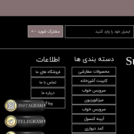
مشترک شوید -->
S
اطلاعات
دسته بندی ها
محصولات سفارشی
فروشگاه های ما
کابینت آشپزخانه
تماس با ما
سرویس خواب
درباره ما
میزتلویزیون
وبلاگ
سرویس خواب
آیینه کنسول
کمد دیواری