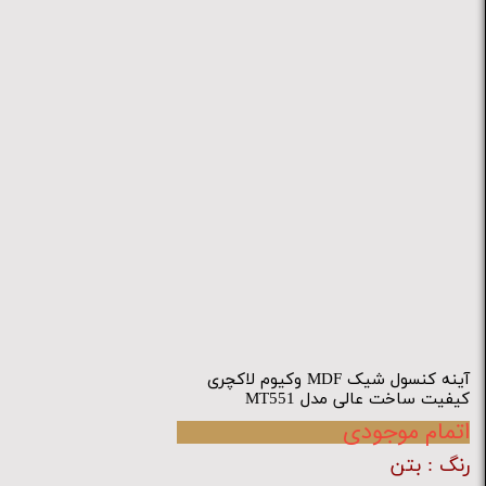
آینه کنسول شیک MDF وکیوم لاکچری
کیفیت ساخت عالی مدل MT551
اتمام موجودی
رنگ
: بتن