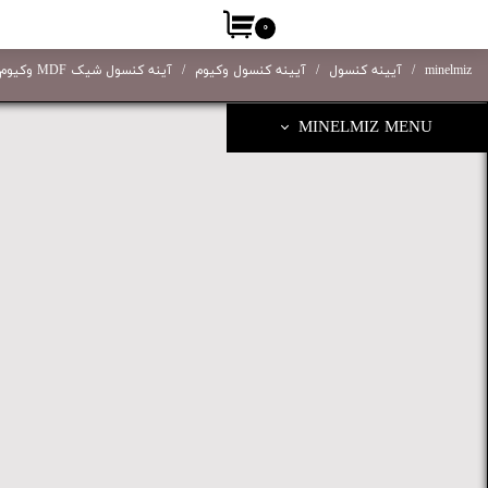
۰
minelmiz
آیینه کنسول
آیینه کنسول وکیوم
آینه کنسول شیک MDF وکیوم لاکچری کیفیت ساخت عالی مدل MT551
MINELMIZ MENU