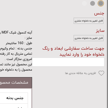
جنس
قابل تغییر به دلخواه مشتری
سایز
آینه کنسول شیک MDF وکیوم لاکچری کیفیت ساخت عالی مدل MT551
سایز :
قابل تغییر به دلخواه مشتری
طول : 160 سانتیمتر
جهت ساخت سفارشی ابعاد و رنگ
جنس بدنه : تمام وکیوم
تمامی متریال به کار رفت
دلخواه خود را وارد نمایید
امروزی سازگار است .
این محصول نیز مانند تما
محصول را به دلخواه خود 
افزودن به علاقه مندی ها
مشخصات محصو
جنس بدنه