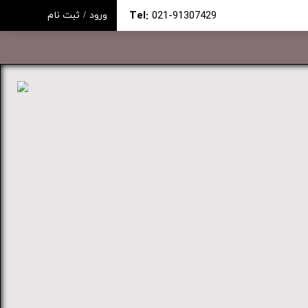
Tel:
021-91307429
ورود
/
ثبت نام
حساب کاربری من
تغییر گذر واژه
سفارشات
خروج از حساب کاربری