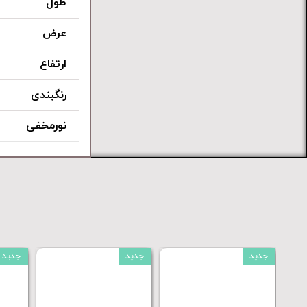
طول
عرض
ارتفاع
رنگبندی
نورمخفی
جدید
جدید
جدید