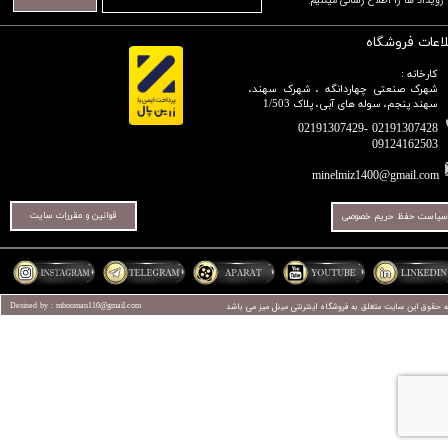
رویداد ها را اطلاع رسانی میکنیم.​​​​​​​
لاعات فروشگاه
کارخانه :
شهرک صنعتی چهاردانگه ، شهرک سهند،
سهند پنجم، سوله های آبی، پلاک 1/503
02191307428 -02191307429
09124162503​​​​​​​​​​​​​​​​​​​​​
minelmiz1400@gmail.com
قوانین و مقررات سایت
سیاست حفظ حریم خصوصی
ه حقوق این سایت متعلق به فروشگاه اینترنتی
مینل میز
می باشد
Desined by : mhooman110@gmail.com