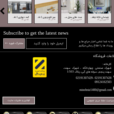
چیدمان خانه چقدر مهم و حیاتی است ، طرز صحیح انتخاب وسایل خانه
ست های منزل مدرن و جدید ، چه نوع ست هایی قدیمی و ناکار آمد هستند؟
میز تلویزیون | نقش و اهمیت میز تلویزیون در دکوراسیون داخلی خانه
کمد دیواری | نقش و اهمیت کمد دیواری در دکوراسیون داخلی
۰۷ فروردین ۰۳
۱۴ فروردین ۰۳
۱۹ آذر ۰۳
۰۵ دی ۰۳
۰۷ دی ۰۳
Subscribe to get the latest news
​​​​​​​ما به شما تمامی اخبار حراج ها و
مشترک شوید -->
رویداد ها را اطلاع رسانی میکنیم.​​​​​​​
لاعات فروشگاه
کارخانه :
شهرک صنعتی چهاردانگه ، شهرک سهند،
سهند پنجم، سوله های آبی، پلاک 1/503
02191307428 -02191307429
09124162503​​​​​​​​​​​​​​​​​​​​​
minelmiz1400@gmail.com
قوانین و مقررات سایت
سیاست حفظ حریم خصوصی