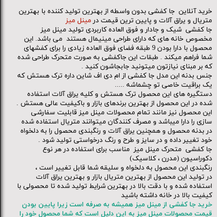
خرید آنلاین جا کفشی بدون واسطه از بهترین تولید کننده با بهترین
متریال و یراق آلات و پایین ترین قیمت در
مینل میز
جا کفشی شیک و جادار و فوق العاده کاربردی تولید مینل میز
مخصوص خانه های که دارای طراحی مینیمال هستند می باشد. این
محصول با دارا بودن 9 طبقه فضای فوق العاده زیادی را برای کفشهای
شما فراهم میکند . طبقات این جاکفشی به صورت متحرک طراحی شده
که بر مبنای نیازتون میتونید جابجاشون کنید .
جنس بدنه این مدل جا کفشی از ام دی اف شاین داره ترک هستش که
یک براقیت خاصی تو چشماشه .....
دستگیره های این محصول ترک هستش و کلیه یراق آلات استفاده
شده در این محصول از بهترین برندهای بازار و باکیفیت عالی هستش .
این محصول نیز مانند تمام محصولات مینل میز قابلیت سفارشی
سازی را دارا میباشد و مصرف کنندگان میتوانند متریال استفاده شده
در بدنه محصول و همچنین یراق آلات و رنگبندی محصول را به دلخواه
خود تغییر داده و در سایز و طرح و رنگ درخواستی تولید شود .
جا کفشی متحرک مینل میز مناسب برای استفاده در هر نوع
دکوراسیون (مدرن ، کلاسیک)
رنگبندی این محصول به دلخواه و سلیقه شما قابل تغییر است ،
در تولید این محصول از بهترین متریال بازار و بهترین یراق آلات
استفاده شده و با دقت بالا در بهترین شرایط تولید شده تا محصولی با
کیفیت بالا در خانه داشته باشید
خرید جا کفشی از مینل میز همیشه به صرفه است زیرا پایین بودن
قیمت محصولات مینل میز به این دلیل است که شما محصول خود را