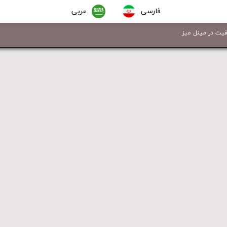
فارسی
عربی
فیت در مینل میز