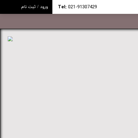
Tel:
021-91307429
ورود
/
ثبت نام
حساب کاربری من
تغییر گذر واژه
سفارشات
خروج از حساب کاربری