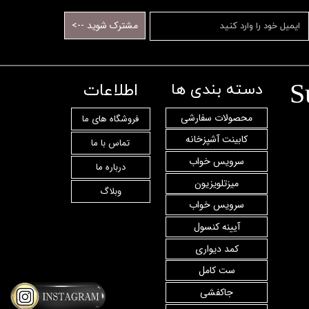
مشترک شوید -->
S
اطلاعات
دسته بندی ها
محصولات سفارشی
فروشگاه های ما
کابینت آشپزخانه
تماس با ما
سرویس خواب
درباره ما
میزتلویزیون
وبلاگ
سرویس خواب
آیینه کنسول
کمد دیواری
ست کامل
جاکفشی