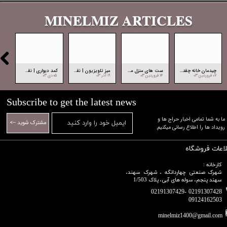
MINELMIZ ARTICLES
چیدمان خانه چقدر مهم و حیاتی است ، طرز صحیح انتخاب وسایل خانه
ست های منزل مدرن و جدید ، چه نوع ست هایی قدیمی و ناکار آمد هستند؟
میز تلویزیون | نقش و اهمیت میز تلویزیون در دکوراسیون داخلی خانه
کمد دیواری | نقش و اهمیت کمد دیواری در دکوراسیون داخلی
۰۷ فروردین ۰۳
۱۴ فروردین ۰۳
۱۹ آذر ۰۳
۰۵ دی ۰۳
۰۷ دی ۰۳
Subscribe to get the latest news
​​​​​​​ما به شما تمامی اخبار حراج ها و
مشترک شوید -->
رویداد ها را اطلاع رسانی میکنیم.​​​​​​​
لاعات فروشگاه
کارخانه :
شهرک صنعتی چهاردانگه ، شهرک سهند،
سهند پنجم، سوله های آبی، پلاک 1/503
02191307428 -02191307429
09124162503​​​​​​​​​​​​​​​​​​​​​
minelmiz1400@gmail.com