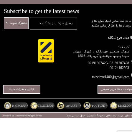
Subscribe to get the latest news
​​​​​​​ما به شما تمامی اخبار حراج ها و
مشترک شوید -->
رویداد ها را اطلاع رسانی میکنیم.​​​​​​​
لاعات فروشگاه
کارخانه :
شهرک صنعتی چهاردانگه ، شهرک سهند،
سهند پنجم، سوله های آبی، پلاک 1/503
02191307428 -02191307429
09124162503​​​​​​​​​​​​​​​​​​​​​
minelmiz1400@gmail.com
قوانین و مقررات سایت
سیاست حفظ حریم خصوصی
ه حقوق این سایت متعلق به فروشگاه اینترنتی
مینل میز
می باشد
Desined by : mhooman110@gmail.com