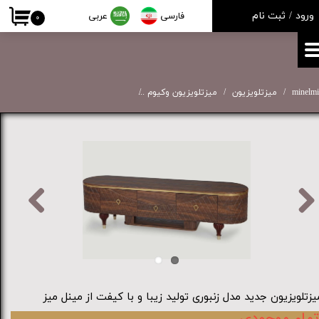
ورود
/
ثبت نام
فارسی
عربی
۰
حساب کاربری من
تغییر گذر واژه
سفارشات
minelmi
میزتلویزیون
میزتلویزیون وکیوم
میزتلویزیون جدید مدل زنبوری تولید 
خروج از حساب کاربری
یزتلویزیون جدید مدل زنبوری تولید زیبا و با کیفت از مینل میز
تمام موجودی