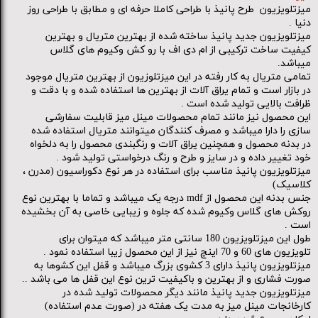
میزتلویزیون طرح پانیذ با طراحی کاملا حرفه ای و مطابق با طراحی روز
دنیا .
میزتلویزیون جدید پانیذ ساخته شده از بهترین متریال و بهترین
کیفیت ساخت ترکیبی از ام دی اف با رو کش وکیوم های گلاس
میباشد.
تمامی متریال به کار رفته در این میزتلوزیون از بهترین متریال موجود
در بازار است و تمام یراق آلات از بهترین ها استفاده شده و با دقت و
ظرافت بالایی تولید شده است .
این محصول نیز مانند تمام محصولات مینل میز قابلیت سفارشی
سازی را دارا میباشد و مصرف کنندگان میتوانند متریال استفاده شده
در بدنه محصول و همچنین یراق آلات و رنگبندی محصول را به دلخواه
خود تغییر داده و در سایز و طرح و رنگ درخواستی تولید شود .
میزتلویزیون پانیذ مناسب برای استفاده در هر نوع دکوراسیون (مدرن ،
کلاسیک)
جنس بدنه این محصول از mdf درجه یک میباشد و تماما با بهترین نوع
روکش های گلاس وکیوم شده که جلوه و زیبایی خاصی به آن بخشیده
است .
طول این میزتلویزیون 180 سانتی متر میباشد که میتوان برای
تلویزیون های 60 و 70 اینچ نیز از این محصول زیبا استفاده نمود .
میزتلویزیون پانیذ دارای 3 کشوی بزرگ میباشد و قفل این کشوها به
صورت فشاری و از بهترین و باکیفیت ترین نوع این قفل ها می باشد ..
میزتلویزیون جدید پانیذ مانند دیگر محصولات تولید شده در
کارخانجات مینل میز به مدت یک هفته در (صورت عدم استفاده)