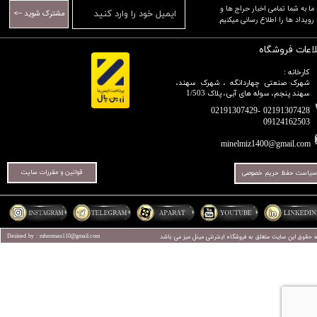
​​​​​​​ما به شما تمامی اخبار حراج ها و
مشترک شوید -->
رویداد ها را اطلاع رسانی میکنیم.​​​​​​​
لاعات فروشگاه
کارخانه :
شهرک صنعتی چهاردانگه ، شهرک سهند،
سهند پنجم، سوله های آبی، پلاک 1/503
02191307428 -02191307429
09124162503​​​​​​​​​​​​​​​​​​​​​
minelmiz1400@gmail.com
قوانین و مقررات سایت
سیاست حفظ حریم خصوصی
ه حقوق این سایت متعلق به فروشگاه اینترنتی
مینل میز
می باشد
Desined by : mhooman110@gmail.com